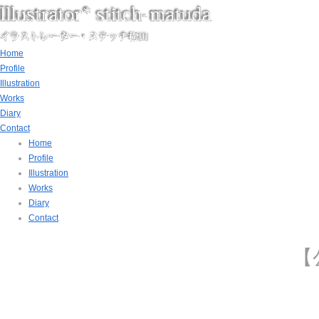
Home
Profile
Illustration
Works
Diary
Contact
Home
Profile
Illustration
Works
Diary
Contact
【